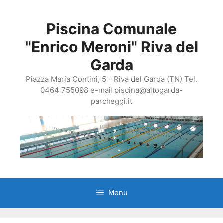
Vai
al
Piscina Comunale
contenuto
"Enrico Meroni" Riva del
Garda
Piazza Maria Contini, 5 – Riva del Garda (TN) Tel.
0464 755098 e-mail piscina@altogarda-
parcheggi.it
Menu