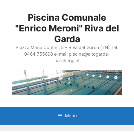
Vai
al
Piscina Comunale
contenuto
"Enrico Meroni" Riva del
Garda
Piazza Maria Contini, 5 – Riva del Garda (TN) Tel.
0464 755098 e-mail piscina@altogarda-
parcheggi.it
Menu