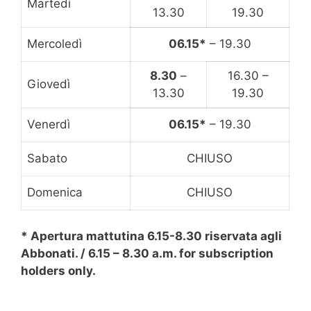
Martedì
13.30
19.30
Mercoledì
06.15*
– 19.30
8.30
–
16.30 –
Giovedì
13.30
19.30
Venerdì
06.15*
– 19.30
Sabato
CHIUSO
Domenica
CHIUSO
* Apertura mattutina
6.15-8.30
riservata agli
Abbonati. / 6.15 – 8.30 a.m. f
or subscription
holders only.