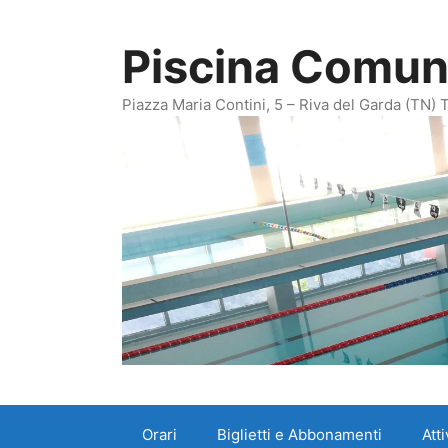
Vai
al
Piscina Comuna
contenuto
Piazza Maria Contini, 5 – Riva del Garda (TN)
Orari
Biglietti e Abbonamenti
Att