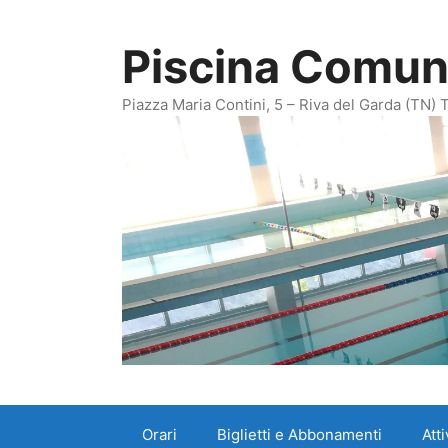
Vai
al
Piscina Comuna
contenuto
Piazza Maria Contini, 5 – Riva del Garda (TN)
Orari
Biglietti e Abbonamenti
Att