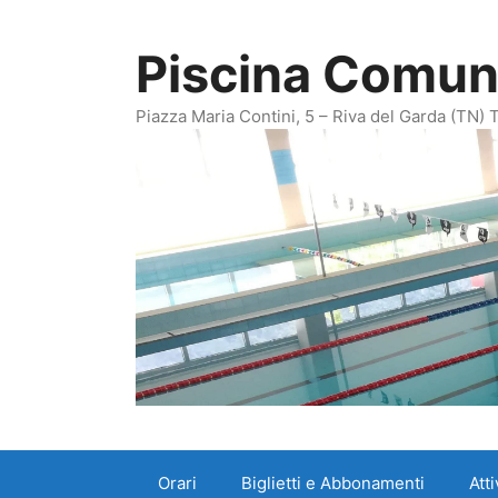
Vai
al
Piscina Comuna
contenuto
Piazza Maria Contini, 5 – Riva del Garda (TN)
Orari
Biglietti e Abbonamenti
Att