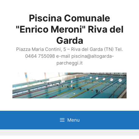
Vai
al
Piscina Comunale
contenuto
"Enrico Meroni" Riva del
Garda
Piazza Maria Contini, 5 – Riva del Garda (TN) Tel.
0464 755098 e-mail piscina@altogarda-
parcheggi.it
Menu